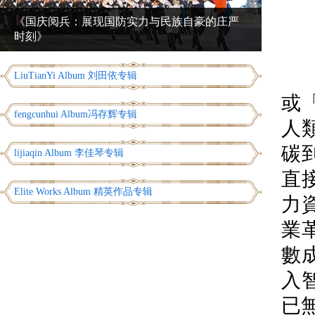
《国庆阅兵：展现国防实力与民族自豪的庄严
时刻》
LiuTianYi Album 刘田依专辑
或
fengcunhui Album冯存辉专辑
人
碳
lijiaqin Album 李佳琴专辑
直
Elite Works Album 精英作品专辑
力
業
數
入
已