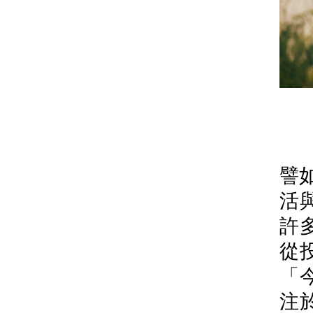
譬
活
許
從
「
注