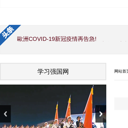
歐洲COVID-19新冠疫情再告急!
新生党/中华国际文教交流促进会/中华经济
中华海峡两岸新闻事业交流协会第12届理
国宝素食厨神洪银龙与吴慧莲理事长大力推
世界传统文化研究院 加拿大分院 艺术总监Alb
因受疫情影响，彭阳月子鸡蛋滞销，给企业
夏精准扶贫项目，也是彭阳特产。疫情之前
学习强国网
网站首
中共中央政治局常务委员会召开会议 研究
习近平向全国各族人民致以美好的新春祝福
国家主席习近平发表二〇二〇年新年贺词
中国会变成一个大强国而又使人可亲（光辉的