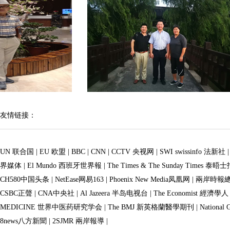
友情链接：
UN 联合国
|
EU 欧盟
|
BBC
|
CNN
|
CCTV 央视网
|
SWI swissinfo 法新社
界媒体
|
El Mundo 西班牙世界報
|
The Times & The Sunday Times 泰晤
CH580中国头条
|
NetEase网易163
|
Phoenix New Media凤凰网
|
兩岸時報
CSBC正聲
|
CNA中央社
|
Al Jazeera 半岛电视台
|
The Economist 經濟學人
MEDICINE 世界中医药研究学会
|
The BMJ 新英格蘭醫學期刊
|
Nationa
8news八方新聞
|
2SJMR 兩岸報導
|