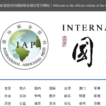
欢迎您访问国际联合报社官方网站！Welcome to the official website of the intern
首页
简介
国内
国际
台湾
澳门
军事
社会
法治
争鸣
图片
娱乐
明星
影视
历史
公益
城市
音乐
论坛
读书
宗教