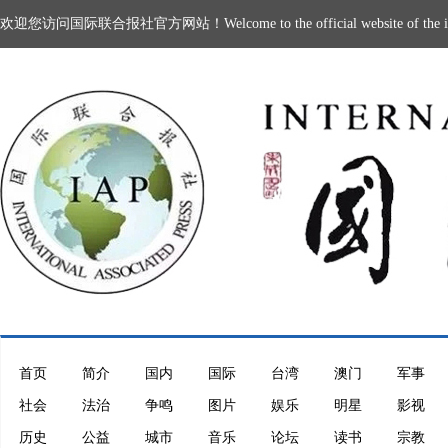
欢迎您访问国际联合报社官方网站！Welcome to the official website of the intern
首页
简介
国内
国际
台湾
澳门
军事
社会
法治
争鸣
图片
娱乐
明星
影视
历史
公益
城市
音乐
论坛
读书
宗教