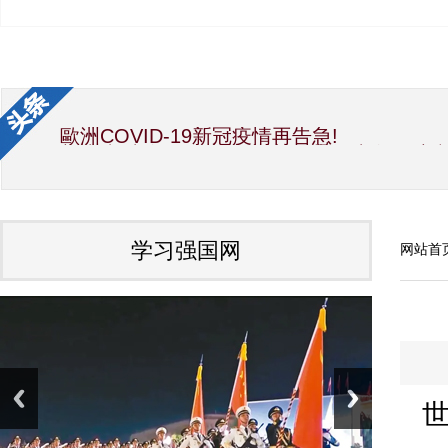
歐洲COVID-19新冠疫情再告急!
新生党/中华国际文教交流促进会/中华经济
中华海峡两岸新闻事业交流协会第12届理
国宝素食厨神洪银龙与吴慧莲理事长大力推
世界传统文化研究院 加拿大分院 艺术总监Alb
因受疫情影响，彭阳月子鸡蛋滞销，给企业
夏精准扶贫项目，也是彭阳特产。疫情之前
学习强国网
网站首
中共中央政治局常务委员会召开会议 研究
习近平向全国各族人民致以美好的新春祝福
国家主席习近平发表二〇二〇年新年贺词
中国会变成一个大强国而又使人可亲（光辉的