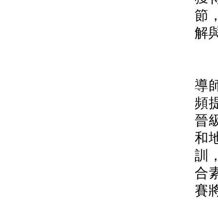
節
解
競
導
頻
晉
和
訓
合
賽