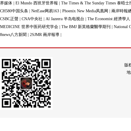
界媒体
|
El Mundo 西班牙世界報
|
The Times & The Sunday Times 泰晤
CH580中国头条
|
NetEase网易163
|
Phoenix New Media凤凰网
|
兩岸時報
CSBC正聲
|
CNA中央社
|
Al Jazeera 半岛电视台
|
The Economist 經濟學人
MEDICINE 世界中医药研究学会
|
The BMJ 新英格蘭醫學期刊
|
Nationa
8news八方新聞
|
2SJMR 兩岸報導
|
版权
地