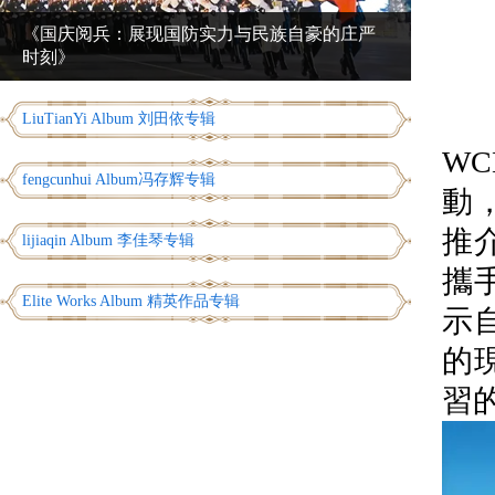
《国庆阅兵：展现国防实力与民族自豪的庄严
时刻》
為
LiuTianYi Album 刘田依专辑
W
fengcunhui Album冯存辉专辑
動
推
lijiaqin Album 李佳琴专辑
攜
Elite Works Album 精英作品专辑
示
的
習