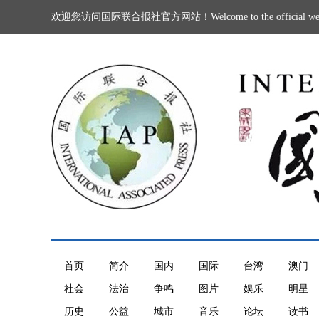
欢迎您访问国际联合报社官方网站！Welcome to the official website of 
首页
简介
国内
国际
台湾
澳门
社会
法治
争鸣
图片
娱乐
明星
历史
公益
城市
音乐
论坛
读书