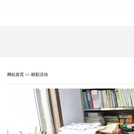
中华经济文化发展促进会 新春联合贺禧餐会在台北隆
2届理事长由两岸报导陈建文社长连任并选出史上
长大力推广环保养生饮食文化
监Albert Xhaferri 在多伦多祝福全球华夏
，给企业和养殖户带来较大经济损失。彭阳月子鸡蛋
情之前，都是发往北 京、上海、广州等外地。受
网站首页
>> 精彩活动
 研究新型冠状病毒感染的肺炎疫情防控工作 中共
新春祝福
年贺词
（光辉的历程 深刻的启示·庆祝新中国成立70周年