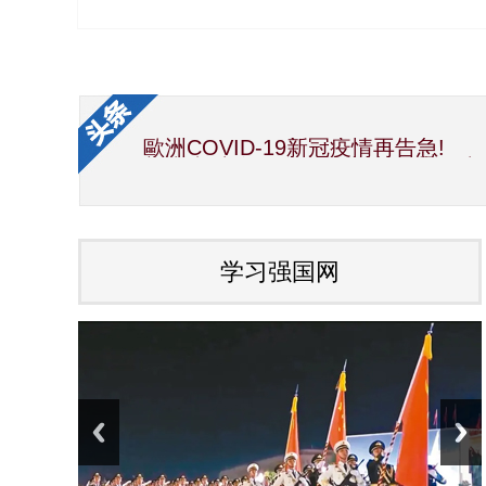
歐洲COVID-19新冠疫情再告急!
新生党/中华国际文教交流促进会/
中华海峡两岸新闻事业交流协会第1
国宝素食厨神洪银龙与吴慧莲理事
世界传统文化研究院 加拿大分院 艺术总
因受疫情影响，彭阳月子鸡蛋滞销
夏精准扶贫项目，也是彭阳特产。疫
学习强国网
中共中央政治局常务委员会召开会议
习近平向全国各族人民致以美好的
国家主席习近平发表二〇二〇年新
中国会变成一个大强国而又使人可亲