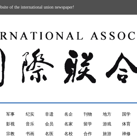
the international union newspaper!
军事
纪实
非遗
名企
刊物
地方
国学
影视
音乐
会员
名家
留学
游戏
体育
宗教
书画
名医
名校
合作
旅游
禅修