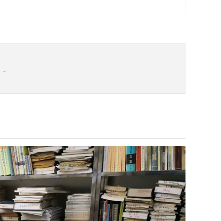
重登场
最强新闻团队
儿女新春快乐！牛年大吉大利！
健康、绿色、新鲜、好吃，营养价值高，是宁
疫情影
中央总书记习近平主持会议
）