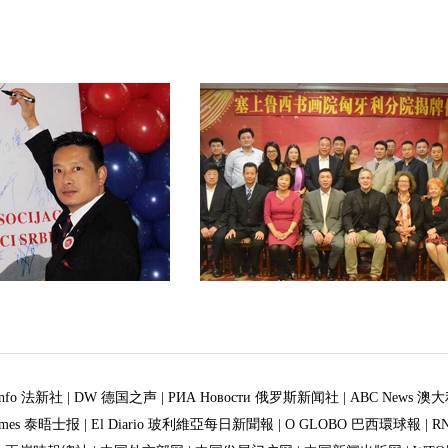
sinfo 法新社
|
DW 德国之声
|
РИА Новости 俄罗斯新闻社
|
ABC News 澳
 Times 泰晤士报
|
El Diario 玻利維亞每日新聞報
|
O GLOBO 巴西環球報
|
R