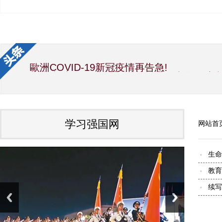
歐洲COVID-19新冠疫情再告急!
新生党/中华国际文教交流促进会/中华经济
中华海峡两岸新闻事业交流协会第12届理
国宝素食厨神洪银龙与吴慧莲理事长大力推
世界传统文化研究院 加拿大分院 艺术总监Alb
因受疫情影响，彭阳月子鸡蛋滞销，给企业
夏精准扶贫项目，也是彭阳特产。疫情之前
学习强国网
网站首
中共中央政治局常务委员会召开会议 研究
习近平向全国各族人民致以美好的新春祝福
国家主席习近平发表二〇二〇年新年贺词
生命
中国会变成一个大强国而又使人可亲（光辉的
教育
续写