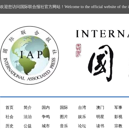
欢迎您访问国际联合报社官方网站！Welcome to the official website of the intern
首页
简介
国内
国际
台湾
澳门
军事
社会
法治
争鸣
图片
娱乐
明星
影视
历史
公益
城市
音乐
论坛
读书
宗教