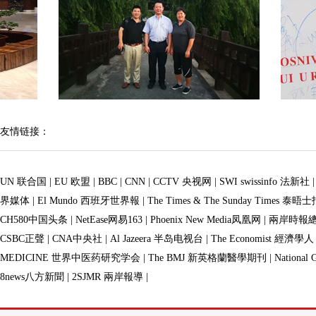
友情链接：
UN 联合国
|
EU 欧盟
|
BBC
|
CNN
|
CCTV 央视网
|
SWI swissinfo 法新社
界媒体
|
El Mundo 西班牙世界報
|
The Times & The Sunday Times 泰晤
CH580中国头条
|
NetEase网易163
|
Phoenix New Media凤凰网
|
兩岸時報
CSBC正聲
|
CNA中央社
|
Al Jazeera 半岛电视台
|
The Economist 經濟學人
MEDICINE 世界中医药研究学会
|
The BMJ 新英格蘭醫學期刊
|
Nationa
8news八方新聞
|
2SJMR 兩岸報導
|