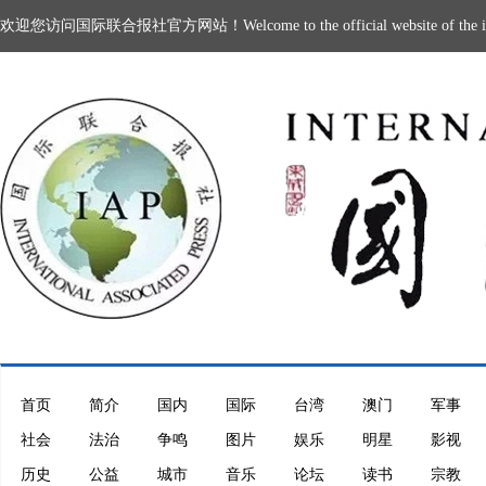
欢迎您访问国际联合报社官方网站！Welcome to the official website of the intern
首页
简介
国内
国际
台湾
澳门
军事
社会
法治
争鸣
图片
娱乐
明星
影视
历史
公益
城市
音乐
论坛
读书
宗教