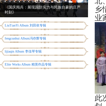
北
乡
《国庆阅兵：展现国防实力与民族自豪的庄严
时刻》
业
LiuTianYi Album 刘田依专辑
fengcunhui Album冯存辉专辑
lijiaqin Album 李佳琴专辑
Elite Works Album 精英作品专辑
此