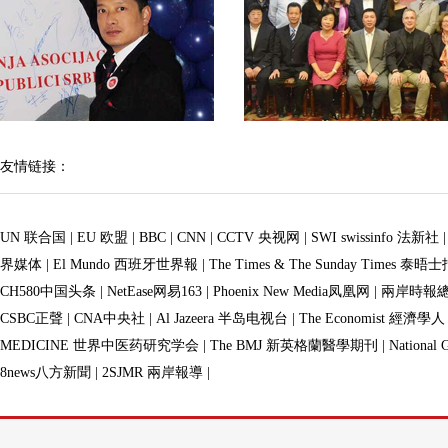
友情链接：
UN 联合国
|
EU 欧盟
|
BBC
|
CNN
|
CCTV 央视网
|
SWI swissinfo 法新社
界媒体
|
El Mundo 西班牙世界報
|
The Times & The Sunday Times 泰晤
CH580中国头条
|
NetEase网易163
|
Phoenix New Media凤凰网
|
兩岸時報
CSBC正聲
|
CNA中央社
|
Al Jazeera 半岛电视台
|
The Economist 經濟學人
MEDICINE 世界中医药研究学会
|
The BMJ 新英格蘭醫學期刊
|
Nationa
8news八方新聞
|
2SJMR 兩岸報導
|