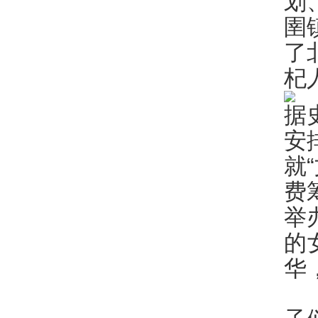
划
圉
了
杞
据
安
就
费
举
的
华
水