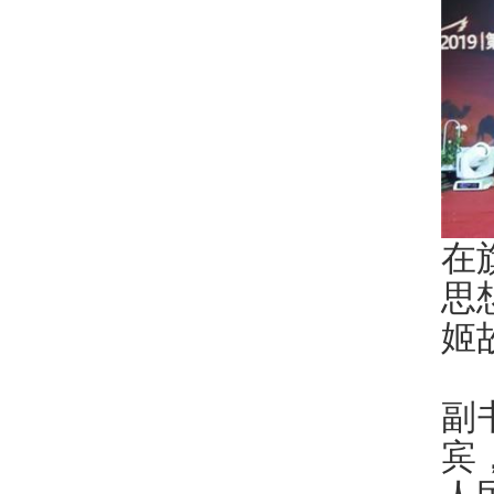
在
思
姬
本
副
宾