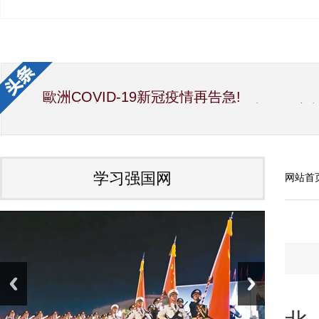
歐洲COVID-19新冠疫情再告急!
新生党/中华国际文教交流促进会/中华经济
中华海峡两岸新闻事业交流协会第12届理
国宝素食厨神洪银龙与吴慧莲理事长大力推
世界传统文化研究院 加拿大分院 艺术总监Alb
因受疫情影响，彭阳月子鸡蛋滞销，给企业
夏精准扶贫项目，也是彭阳特产。疫情之前
学习强国网
网站首
中共中央政治局常务委员会召开会议 研究
习近平向全国各族人民致以美好的新春祝福
国家主席习近平发表二〇二〇年新年贺词
中国会变成一个大强国而又使人可亲（光辉的
2